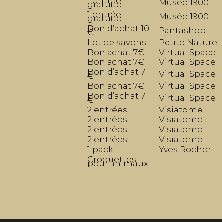
1 entrée
Musée 1900
gratuite
1 entrée
Musée 1900
gratuite
Bon d’achat 10
Pantashop
€
Lot de savons
Petite Nature
Bon achat 7€
Virtual Space
Bon achat 7€
Virtual Space
Bon d’achat 7
Virtual Space
€
Bon achat 7€
Virtual Space
Bon d’achat 7
Virtual Space
€
2 entrées
Visiatome
2 entrées
Visiatome
2 entrées
Visiatome
2 entrées
Visiatome
1 pack
Yves Rocher
Croquettes
pour animaux