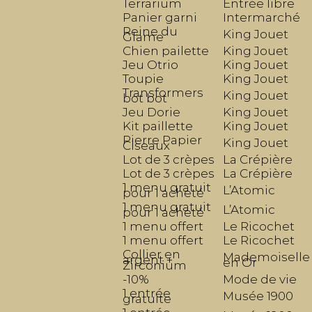
Terrarium
Entrée libre
Panier garni
Intermarché
Reine du
King Jouet
Glame
Chien pailette
King Jouet
Jeu Otrio
King Jouet
Toupie
King Jouet
Transformers
King Jouet
bot bot
Jeu Dorie
King Jouet
Kit paillette
King Jouet
Pierre Papier
King Jouet
Ciseaux
Lot de 3 crèpes
La Crépière
Lot de 3 crèpes
La Crépière
1 menu gratuit
L’Atomic
pour 1 acheté
1 menu gratuit
L’Atomic
pour 1 acheté
1 menu offert
Le Ricochet
1 menu offert
Le Ricochet
Collier en
Mademoiselle
argent +
en Or
Zirconium
-10%
Mode de vie
1 entrée
Musée 1900
gratuite